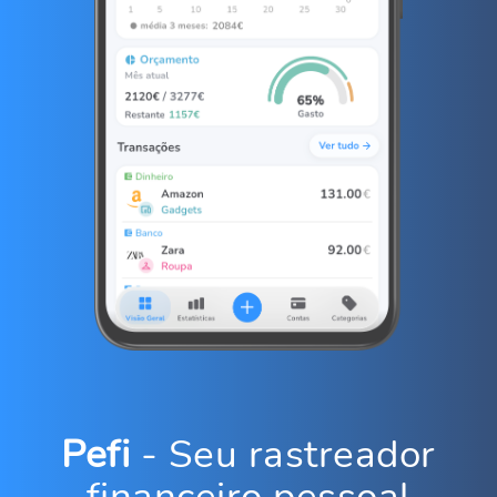
Pefi
- Seu rastreador
financeiro pessoal