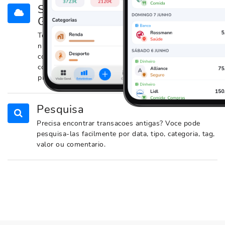
Sincronizacao com a nuvem
GRATIS
Tem varios dispositivos? A sincronizacao com a
nuvem ajuda voce a compartilhar dados entre eles
com facilidade. Ela tambem armazena seus dados
com seguranca, para que voce nao precise se
preocupar em perder seu dispositivo.
Pesquisa
Precisa encontrar transacoes antigas? Voce pode
pesquisa-las facilmente por data, tipo, categoria, tag,
valor ou comentario.