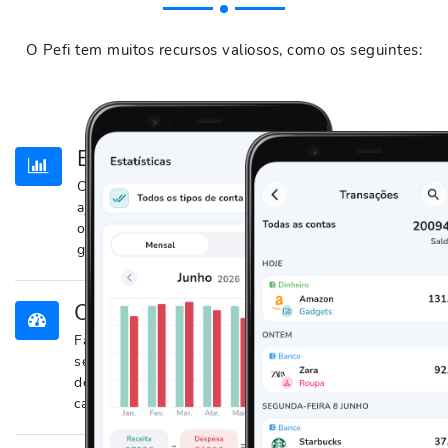
O Pefi tem muitos recursos valiosos, como os seguintes:
Estatisticas detalhadas
O app Pefi fornece estatisticas detalhadas que
ajudam voce a acompanhar seus gastos e encontrar
oportunidades de economia. Descubra quanto voce
gasta por mes ou por ano e com o que.
Orcamento
Fazer o orcamento diario nunca foi tao facil. Defina
seu orcamento automaticamente com base nas
despesas do ano anterior ou individualmente para
cada categoria.